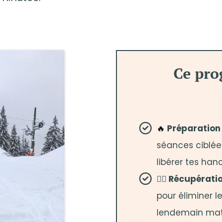
Ce pro
🔥
Préparation 
séances ciblée
libérer tes han
🧘‍♂️ Récupérati
pour éliminer le
lendemain mat