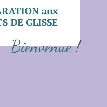
ARATION aux
S DE GLISSE
Bienvenue
!