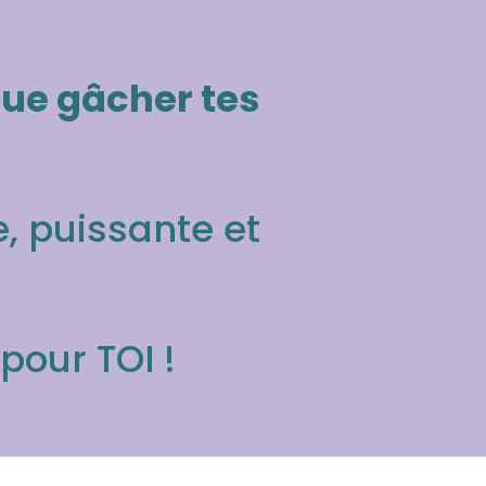
gue gâcher tes
, puissante et
 pour TOI !