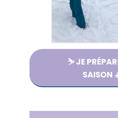
⛷️ JE PRÉPA
SAISON 