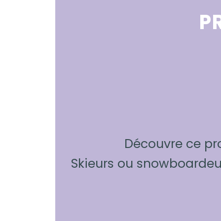
P
Découvre ce pr
Skieurs ou snowboardeur