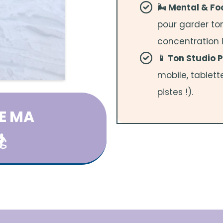
🌬️ Mental & Fo
pour garder to
concentration l
📱 Ton Studio P
mobile, tablet
pistes !).
RE MA
