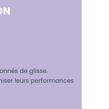
ON
nnés de glisse.
miser leurs performances